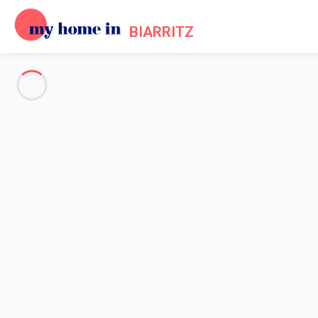
BIARRITZ
Biarritz & the Basque coast
-
Votre recherche
SEARCH
Vos filtres
Appliquer
Arriving